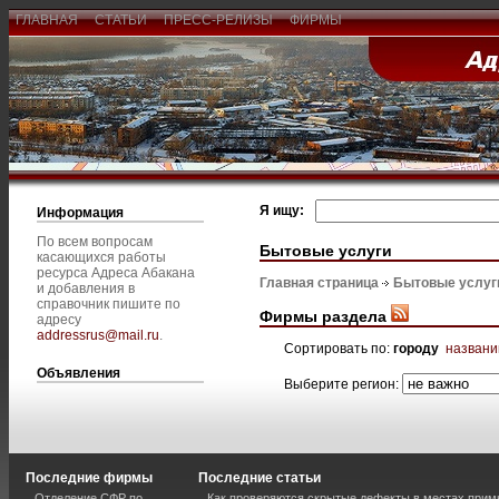
ГЛАВНАЯ
СТАТЬИ
ПРЕСС-РЕЛИЗЫ
ФИРМЫ
Я ищу:
Информация
По всем вопросам
Бытовые услуги
касающихся работы
ресурса Адреса Абакана
Главная страница
Бытовые услуг
и добавления в
справочник пишите по
Фирмы раздела
адресу
addressrus@mail.ru
.
Сортировать по:
городу
назван
Объявления
Выберите регион:
Последние фирмы
Последние статьи
Отделение СФР по
Как проверяются скрытые дефекты в местах прим