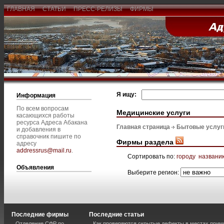
ГЛАВНАЯ
СТАТЬИ
ПРЕСС-РЕЛИЗЫ
ФИРМЫ
Я ищу:
Информация
По всем вопросам
Медицинские услуги
касающихся работы
ресурса Адреса Абакана
Главная страница
Бытовые услуг
и добавления в
справочник пишите по
Фирмы раздела
адресу
addressrus@mail.ru
.
Сортировать по:
городу
названи
Объявления
Выберите регион:
Последние фирмы
Последние статьи
Отделение СФР по
Как проверяются скрытые дефекты в местах прим