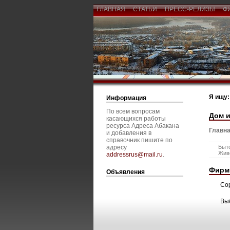
ГЛАВНАЯ
СТАТЬИ
ПРЕСС-РЕЛИЗЫ
Ф
Я ищу:
Информация
По всем вопросам
Дом и
касающихся работы
ресурса Адреса Абакана
Главна
и добавления в
справочник пишите по
адресу
Быт
Жив
addressrus@mail.ru
.
Фирм
Объявления
Со
Вы