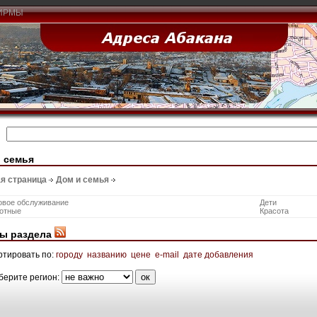
ИРМЫ
 семья
я страница
Дом и семья
овое обслуживание
Дети
отные
Красота
ы раздела
ртировать по:
городу
названию
цене
e-mail
дате добавления
берите регион: