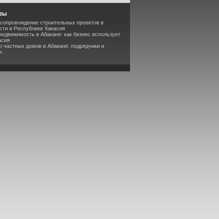
зы
сопровождение строительных проектов в
сти в Республике Хакасия
недвижимость в Абакане: как бизнес использует
асия
о частных домов в Абакане: подрядчики и
и