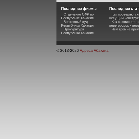
Последние фирмы
Последние ста
Отделение СФР по
Как проверяются
Республике Хакасия
несущим констру
Верховный суд
Как выявляются 
Республики Хакасия
перегородок к пе
Прокуратура
Чем громче прем
Республики Хакасия
© 2013-
2026
Адреса Абакана