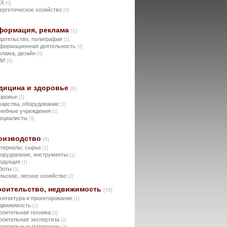
КХ
[0]
ергетическое хозяйство
[0]
формация, реклама
[1]
дательство, полиграфия
[1]
формационная деятельность
[0]
клама, дизайн
[0]
МИ
[0]
дицина и здоровье
[6]
оровье
[1]
карства, оборудование
[1]
чебные учреждения
[1]
ециалисты
[3]
оизводство
[6]
териалы, сырье
[1]
орудование, инструменты
[1]
одукция
[1]
боты
[1]
льское, лесное хозяйство
[2]
роительство, недвижимость
[18]
хитектура и проектирование
[1]
движимость
[1]
роительная техника
[1]
роительная экспертиза
[2]
роительные материалы