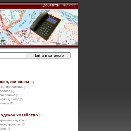
добавить
ФИРМУ
знес, финансы
[5]
нки, инвестиции
[1]
рсонал
[2]
рахование
[1]
можня, склад
[0]
нансы
[1]
родское хозяйство
[1]
арийные службы
[1]
агоустройство
[0]
роги
[0]