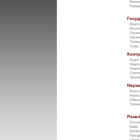
Финан
Юриди
Госу
Власт
Инспе
Орган
Орган
Поли
Суды,
Конт
Аудит
Лицен
Оцен
Серти
Экспе
Наука
Курс
Наук
Образ
Трени
Разв
Гости
Кафе,
Клубы
Празд
Спорт