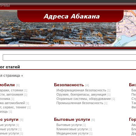
ИРМЫ
ог статей
я страница
мобили
Безопасность
Би
[6]
[4]
гаражи, стоянки
Информационная безопасность
Ба
[1]
[1]
сти, автохимия
Оружие, боеприпасы, амуниция
Пе
[1]
[1]
ехника
Охранные системы, оборудование
Ст
[1]
[1]
жа автомобилей
Промышленная безопасность
Та
[1]
[1]
т, сервис, тюнинг
Фи
[1]
омощь
[1]
с услуги
Бытовые услуги
Го
[5]
[6]
ые услуги
Бытовые услуги
Ав
[1]
[1]
ные услуги
Клининговые услуги
Бл
[1]
[1]
мные услуги
Медицинские услуги
До
[1]
[1]