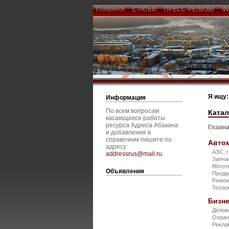
ГЛАВНАЯ
СТАТЬИ
ПРЕСС-РЕЛИЗЫ
Ф
Я ищу:
Информация
По всем вопросам
Катал
касающихся работы
ресурса Адреса Абакана
Главна
и добавления в
справочник пишите по
Авто
адресу
АЗС, 
addressrus@mail.ru
.
Запча
Мотот
Объявления
Прода
Ремон
Техп
Бизне
Делов
Охран
Рекла