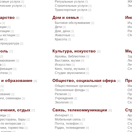
совые услуги
Ритуальные услуги
Ж
[1]
[0]
ческие услуги
Строительные услуги
Эн
[1]
[1]
Транспортные услуги
[2]
дарство
Дом и семья
Ин
[6]
[7]
ь
Бытовое обслуживание
Из
[1]
[1]
кции
Дети
Ин
[1]
[1]
изации
Дом, дача
Ре
[1]
[1]
ы юстиции
Животные
С
[1]
[1]
ция
Красота
[1]
[3]
 прокуратура
[1]
роль
Культура, искусство
Ме
[7]
[3]
Архивы, библиотеки
Зд
[2]
[0]
зирование
Выставки, музеи
Ле
[1]
[0]
ка
Искусство
Ле
[1]
[1]
фикация
Кино, театр, музыка
Сп
[1]
[1]
ртиза
Студии звукозаписи
[2]
[1]
 и образование
Общество, социальная сфера
Пр
[4]
[4]
ы
Общественные организации
Ма
[1]
[1]
а
Пенсионные фонды
Об
[1]
[1]
ование
Религия
Пр
[1]
[1]
нги, семинары
Учреждения
Ра
[1]
[1]
Экология
Се
[0]
лечения, отдых
Связь, телекоммуникации
Ст
[7]
[0]
ницы
Интернет
Ар
[1]
[0]
 рестораны, бары
Мобильная связь
Не
[1]
[0]
 по интересам
Почта, телефон
Ст
[1]
[0]
ники, торжества
Радио, телевидение
Ст
[1]
[0]
, туризм
Ст