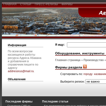
ГЛАВНАЯ
СТАТЬИ
ПРЕСС-РЕЛИЗЫ
ФИРМЫ
Я ищу:
Информация
По всем вопросам
Оборудование, инструменты
касающихся работы
ресурса Адреса Абакана
Главная страница
Производство
и добавления в
справочник пишите по
Фирмы раздела
адресу
addressrus@mail.ru
.
Сортировать по:
городу
названи
Объявления
Выберите регион:
Последние фирмы
Последние статьи
Отделение СФР по
Как проверяются скрытые дефекты в местах прим