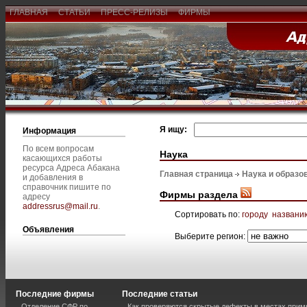
ГЛАВНАЯ
СТАТЬИ
ПРЕСС-РЕЛИЗЫ
ФИРМЫ
Я ищу:
Информация
По всем вопросам
Наука
касающихся работы
ресурса Адреса Абакана
Главная страница
Наука и образо
и добавления в
справочник пишите по
Фирмы раздела
адресу
addressrus@mail.ru
.
Сортировать по:
городу
названи
Объявления
Выберите регион:
Последние фирмы
Последние статьи
Отделение СФР по
Как проверяются скрытые дефекты в местах прим