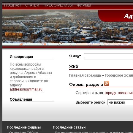
ГЛАВНАЯ
СТАТЬИ
ПРЕСС-РЕЛИЗЫ
ФИРМЫ
Я ищу:
Информация
По всем вопросам
ЖКХ
касающихся работы
ресурса Адреса Абакана
Главная страница
Городское хозя
и добавления в
справочник пишите по
Фирмы раздела
адресу
addressrus@mail.ru
.
Сортировать по:
городу
названи
Объявления
Выберите регион:
Последние фирмы
Последние статьи
Отделение СФР по
Как проверяются скрытые дефекты в местах прим